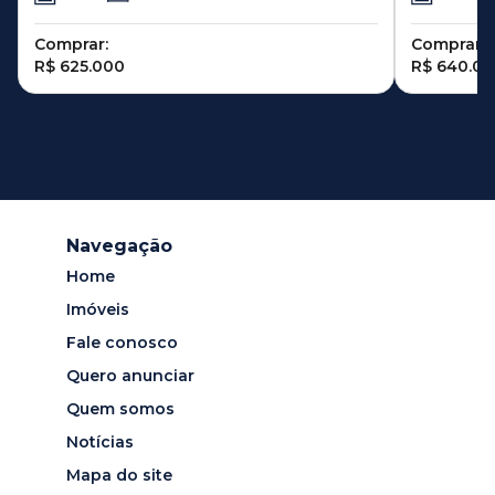
Bárbara D
Comprar:
Comprar:
R$ 625.000
R$ 640.0
Navegação
Home
Imóveis
Fale conosco
Quero anunciar
Quem somos
Notícias
Mapa do site