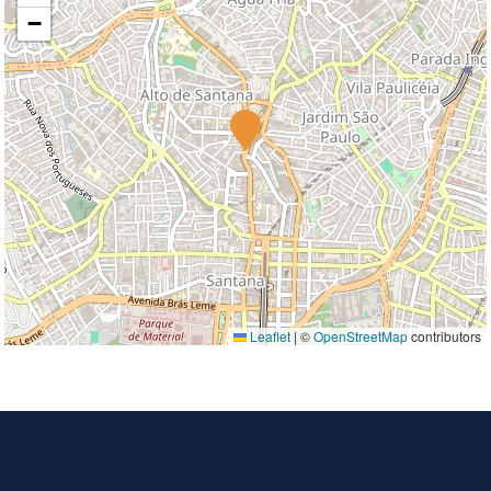
−
Leaflet
|
©
OpenStreetMap
contributors
Imóveis similares