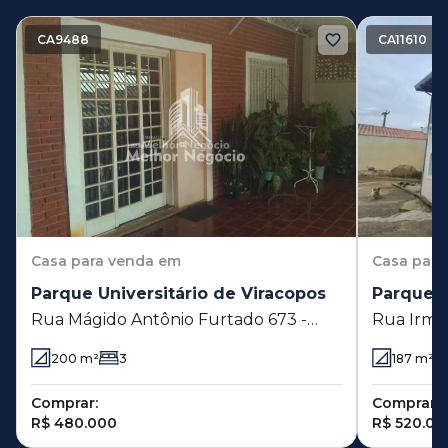
CA9488
CA11610
Casa
para venda em
Casa
para
Parque Universitário de Viracopos
Parque S
Rua Mágido Antônio Furtado 673 -
Rua Irma 
Parque Universitário de Viracopos -
Santa Bár
200
m²
3
187
m²
Campinas - SP
Comprar:
Comprar:
R$ 480.000
R$ 520.00