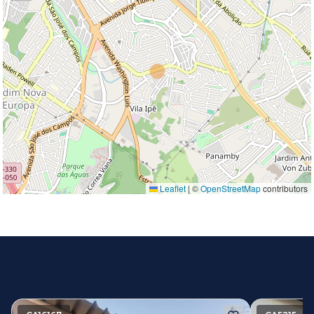
Leaflet
|
©
OpenStreetMap
contributors
Imóveis similares