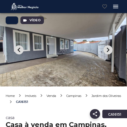
VÍDEO
Home
Imóveis
Venda
Campinas
Jardim dos Oliveiras
CA16151
CA16151
casa
Casa à venda em Campinas,