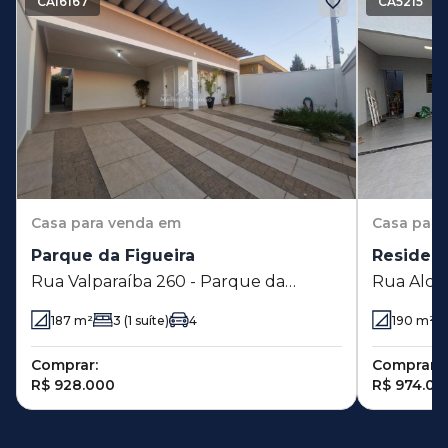
CA16167
CA5215
Casa
para venda em
Casa
para
Parque da Figueira
Residenc
Rua Valparaíba 260 - Parque da
Rua Alce
Figueira - Campinas - SP
Mendonça
187
m²
3
(1 suíte)
4
190
m²
Fazenda 
Comprar:
Comprar:
R$ 928.000
R$ 974.00