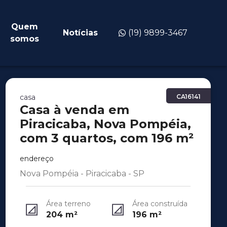
Quem
Notícias
(19) 9899-3467
somos
casa
CA16141
Casa à venda em
Piracicaba, Nova Pompéia,
com 3 quartos, com 196 m²
endereço
Nova Pompéia - Piracicaba - SP
Área terreno
Área construída
204
m²
196
m²