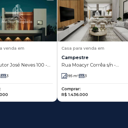
ra venda em
Casa
para venda em
Campestre
tor José Neves 100 -
Rua Moacyr Corrêa s/n -
Piracicaba - SP
Campestre - Piracicaba - SP
²
3
195
m²
3
:
Comprar:
.000
R$ 1.436.000