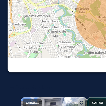
Imóveis similares
CA16033
CA11651