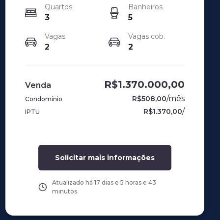
Quartos
Banheiros
3
5
Vagas
Vagas cob.
2
2
R$1.370.000,00
Venda
/
mês
R$508,00
Condomínio
/
R$1.370,00
IPTU
Solicitar mais informações
Atualizado há
17 dias e 5 horas e 43
minutos