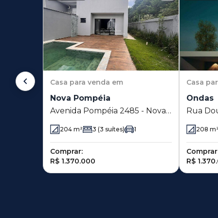
Casa
para venda em
Casa
pa
Nova Pompéia
Ondas
Avenida Pompéia 2485 - Nova
Rua Dou
Pompéia - Piracicaba - SP
Ondas - 
204
m²
3
(3 suítes)
1
208
m
Comprar:
Comprar
R$ 1.370.000
R$ 1.370