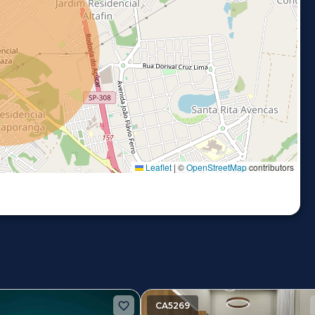
Leaflet
|
©
OpenStreetMap
contributors
CA5269