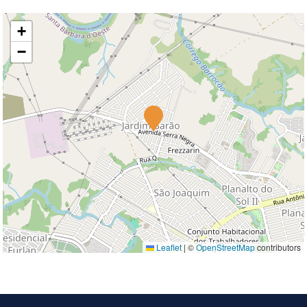
+
−
Leaflet
|
©
OpenStreetMap
contributors