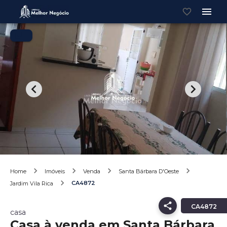
Home
Imóveis
Venda
Santa Bárbara D'Oeste
CA4872
Jardim Vila Rica
CA4872
casa
Casa à venda em Santa Bárbara