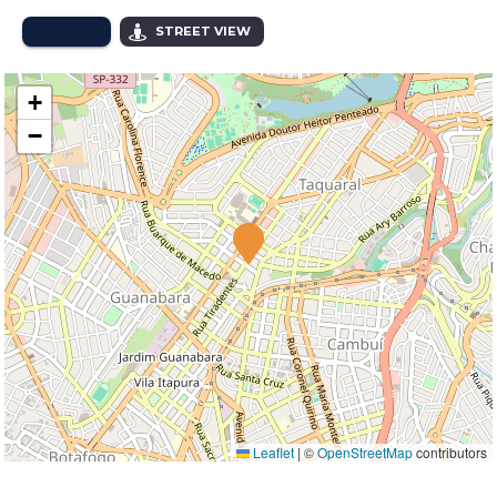
MAPA
STREET VIEW
+
−
Leaflet
|
©
OpenStreetMap
contributors