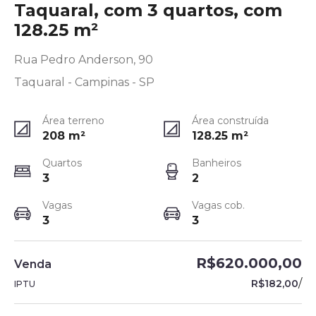
Taquaral, com 3 quartos, com
128.25 m²
Rua Pedro Anderson, 90
Taquaral - Campinas - SP
Área terreno
Área construída
208
m²
128.25
m²
Quartos
Banheiros
3
2
Vagas
Vagas cob.
3
3
R$620.000,00
Venda
/
R$182,00
IPTU