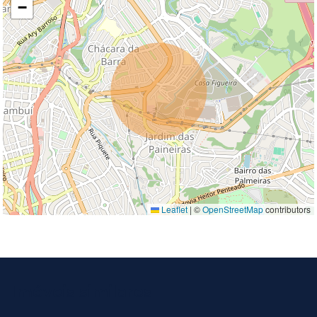
−
Leaflet
|
©
OpenStreetMap
contributors
Imóveis similares