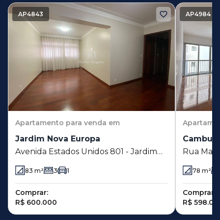
AP4843
AP4984
Apartamento
para venda em
Apartame
Jardim Nova Europa
Cambuí
Avenida Estados Unidos 801 - Jardim
Rua Maria
Nova Europa - Campinas - SP
Campinas
83
m²
3
1
78
m²
Comprar:
Comprar:
R$ 600.000
R$ 598.00