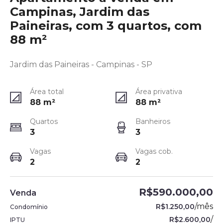
Campinas, Jardim das
Paineiras, com 3 quartos, com
88 m²
Jardim das Paineiras - Campinas - SP
Área total
Área privativa
88
m²
88
m²
Quartos
Banheiros
3
3
Vagas
Vagas cob.
2
2
R$590.000,00
Venda
/
mês
R$1.250,00
Condomínio
/
R$2.600,00
IPTU