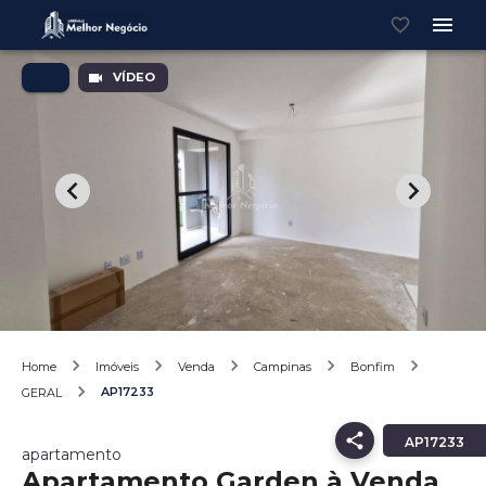
VÍDEO
Home
Imóveis
Venda
Campinas
Bonfim
AP17233
GERAL
AP17233
apartamento
Apartamento Garden à Venda