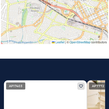
Leaflet
|
©
OpenStreetMap
contributors
Imóveis similares
AP17403
AP7772