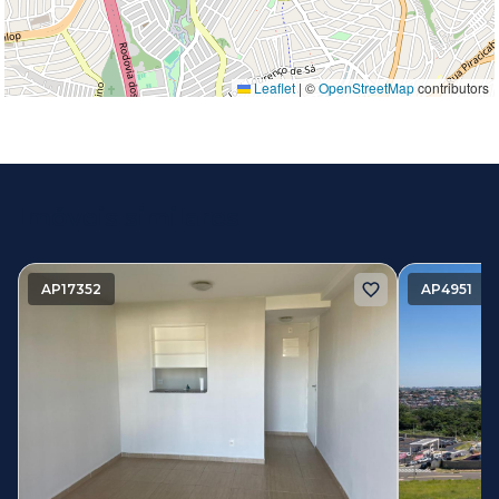
Leaflet
|
©
OpenStreetMap
contributors
Imóveis similares
AP17352
AP4951