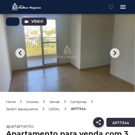
VÍDEO
Home
Imóveis
Venda
Campinas
AP17344
Jardim Ipaussurama
GERAL
AP17344
apartamento
Apartamento para venda com 3