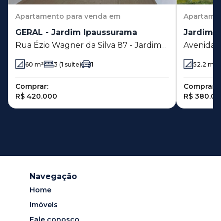
Apartamento
para venda em
Apartame
GERAL - Jardim Ipaussurama
Jardim 
Rua Ézio Wagner da Silva 87 - Jardim
Avenida 
Ipaussurama - Campinas - SP
Jardim I
60
m²
3
(1 suíte)
1
52.2
m²
Comprar:
Comprar:
R$ 420.000
R$ 380.0
Navegação
Home
Imóveis
Fale conosco