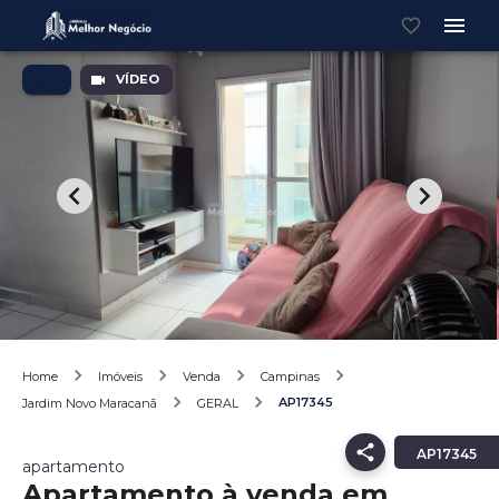
VÍDEO
Home
Imóveis
Venda
Campinas
AP17345
Jardim Novo Maracanã
GERAL
AP17345
apartamento
Apartamento à venda em