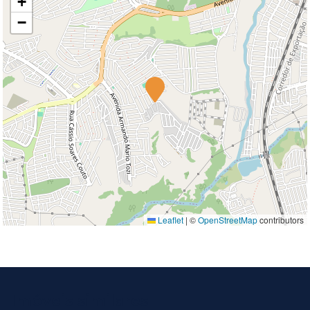
+
−
Leaflet
|
©
OpenStreetMap
contributors
Imóveis similares