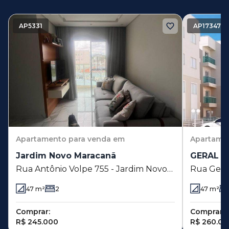
AP5331
AP17347
Apartamento
para venda em
Apartame
Jardim Novo Maracanã
GERAL -
Rua Antônio Volpe 755 - Jardim Novo
Rua Geral
Maracanã - Campinas - SP
Novo Mar
47
m²
2
47
m²
Comprar:
Comprar:
R$ 245.000
R$ 260.00