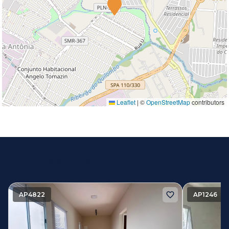
Leaflet
|
©
OpenStreetMap
contributors
Imóveis similares
AP4822
AP1246