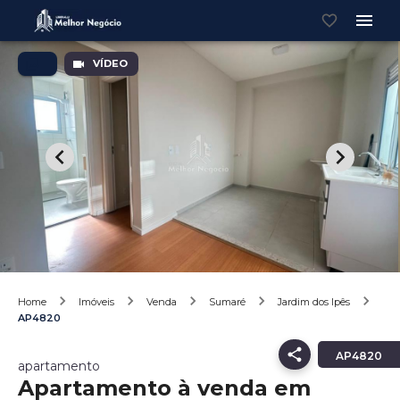
VÍDEO
Home
Imóveis
Venda
Sumaré
Jardim dos Ipês
AP4820
AP4820
apartamento
Apartamento à venda em