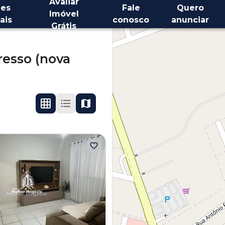
Avaliar
es
Fale
Quero
Imóvel
ais
conosco
anunciar
Grátis
resso (nova