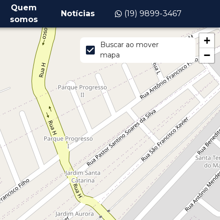
Quem
Notícias
(19) 9899-3467
somos
+
Buscar ao mover
−
mapa