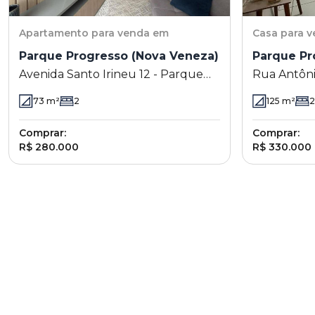
Apartamento
para venda em
Casa
para 
Parque Progresso (Nova Veneza)
Parque Pr
Avenida Santo Irineu 12 - Parque
Rua Antônio
Progresso (Nova Veneza) - Sumaré
Parque Pro
73
m²
2
125
m²
2
- SP
Sumaré - 
Comprar:
Comprar:
R$ 280.000
R$ 330.000