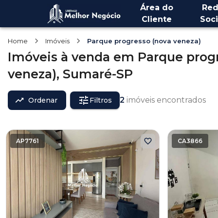
Área do
Red
Cliente
Soci
Home
Imóveis
Parque progresso (nova veneza)
Imóveis
à venda
em
Parque prog
veneza),
Sumaré-SP
2
imóveis encontrados
Ordenar
Filtros
AP7761
CA3866