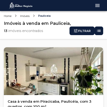
Pauliceia
Home
Imóveis
Imóveis
à venda
em
Pauliceia,
13
imóveis encontrados
FILTRAR
Casa à venda em Piracicaba, Paulicéia, com 3
quartos, com 100 m²