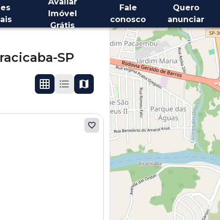
Avaliar
es
Fale
Quero
Imóvel
ais
conosco
anunciar
Grátis
iracicaba-SP