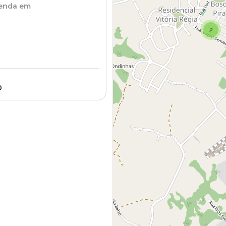
venda em
2
0