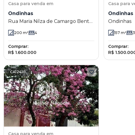
Casa
para venda em
Casa
para 
Ondinhas
Ondinhas
Rua Maria Nilza de Camargo Bento
Ondinhas
100 - Ondinhas - Piracicaba - SP
200
m²
4
157
m²
3
Comprar:
Comprar:
R$ 1.600.000
R$ 1.500.00
CA12410
Casa
para venda em