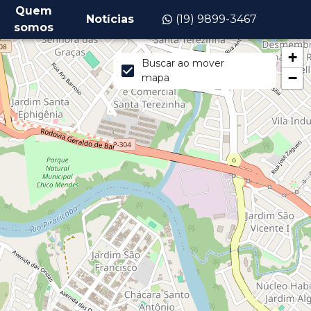
Quem
Notícias
(19) 9899-3467
somos
+
Buscar ao mover
−
mapa