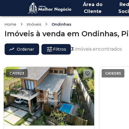
Área do
Red
Cliente
Soci
Home
Imóveis
Ondinhas
Imóveis
à venda
em
Ondinhas,
P
3
imóveis encontrados
Ordenar
Filtros
CA11923
CA16085