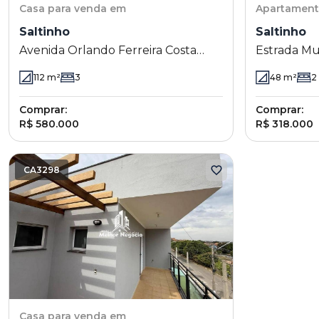
Casa
para venda em
Apartamen
Saltinho
Saltinho
Avenida Orlando Ferreira Costa
Estrada Mu
1739 - Saltinho - Paulínia - SP
Trezentos e
112
m²
3
48
m²
2
Paulínia - 
Comprar:
Comprar:
R$ 580.000
R$ 318.000
CA3298
Casa
para venda em