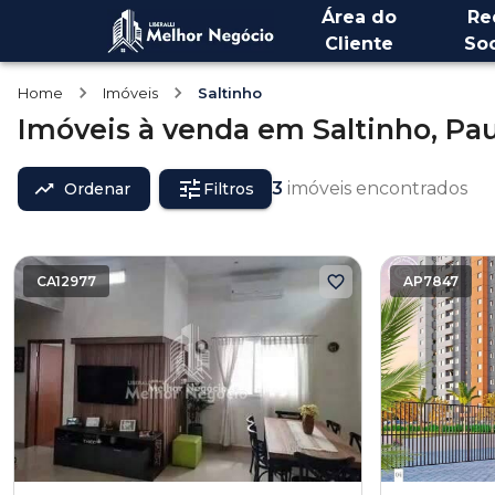
Área do
Re
Cliente
Soc
Home
Imóveis
Saltinho
Imóveis
à venda
em
Saltinho,
Pau
3
imóveis encontrados
Ordenar
Filtros
CA12977
AP7847