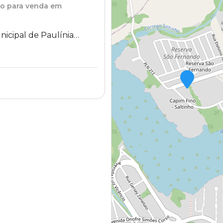
to
para venda em
nicipal de Paulínia
 Treze 521 - Saltinho -
SP