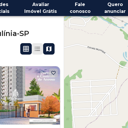
des
Avaliar
Fale
Quero
iais
Imóvel Grátis
conosco
anunciar
línia-SP