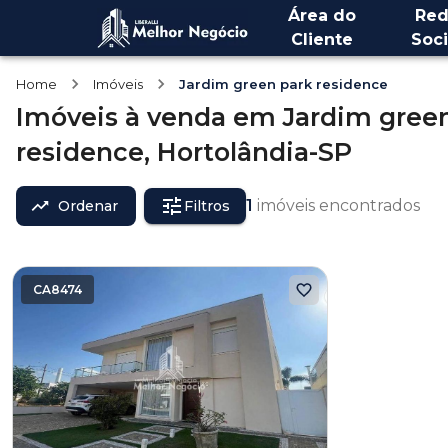
Área do
Red
Cliente
Soci
Home
Imóveis
Jardim green park residence
Imóveis
à venda
em
Jardim gree
residence,
Hortolândia-SP
1
imóveis encontrados
Ordenar
Filtros
CA8474