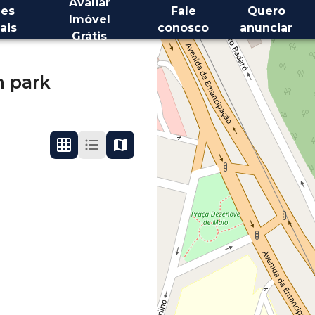
Avaliar
es
Fale
Quero
Imóvel
ais
conosco
anunciar
Grátis
n park