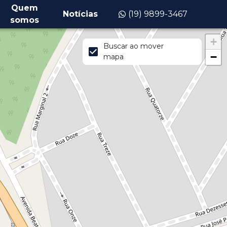
Quem
Notícias
(19) 9899-3467
somos
+
Buscar ao mover
−
mapa