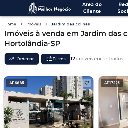
Área do
Red
Cliente
Soci
Home
Imóveis
Jardim das colinas
Imóveis
à venda
em
Jardim das c
Hortolândia-SP
12
imóveis encontrados
Ordenar
Filtros
AP6885
AP17225