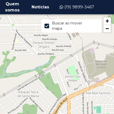
Quem
Notícias
(19) 9899-3467
somos
+
Buscar ao mover
−
mapa