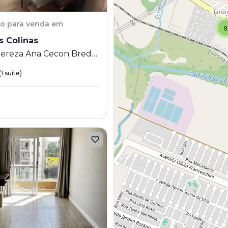
to
para venda em
8
s Colinas
hereza Ana Cecon Breda
m das Colinas -
1 suíte)
a - SP