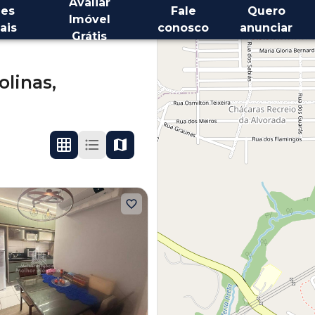
Avaliar
es
Fale
Quero
Imóvel
ais
conosco
anunciar
Grátis
olinas,