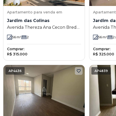
Apartamento
para venda em
Apartamen
Jardim das Colinas
Jardim da
Avenida Thereza Ana Cecon Breda
Avenida T
1851 - Jardim das Colinas -
1501 - Jardi
56
m²
2
56
m²
2
(
Hortolândia - SP
Hortolândi
Comprar:
Comprar:
R$ 315.000
R$ 325.000
AP4436
AP4839