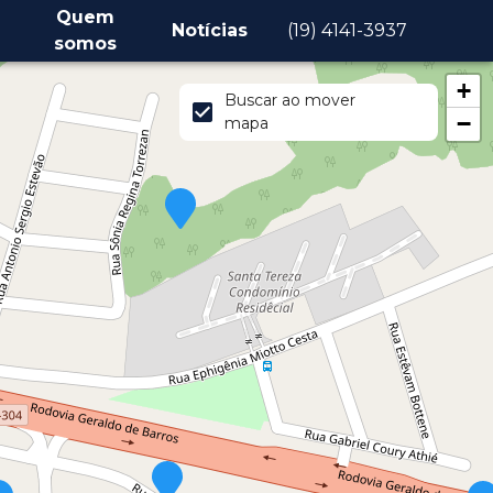
Quem
Notícias
(19) 4141-3937
somos
+
Buscar ao mover
−
mapa