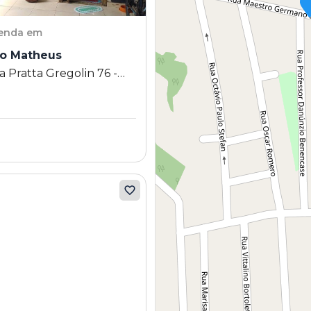
venda em
o Matheus
a Pratta Gregolin 76 -
 Matheus - Piracicaba -