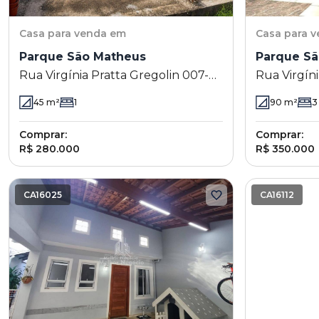
Casa
para venda em
Casa
para 
Parque São Matheus
Parque Sã
Rua Virgínia Pratta Gregolin 007-0
Rua Virgíni
- Parque São Matheus - Piracicaba -
Parque São
45
m²
1
90
m²
3
SP
SP
Comprar:
Comprar:
R$ 280.000
R$ 350.000
CA16025
CA16112