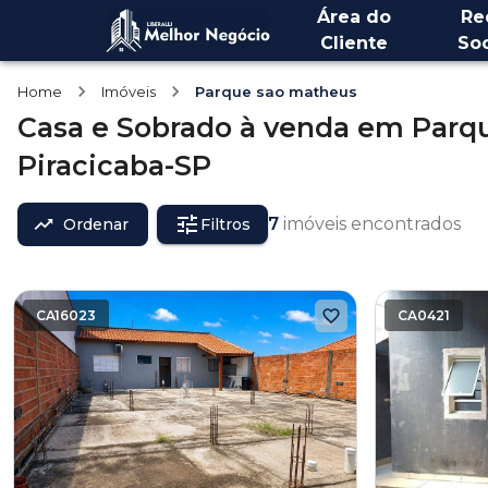
Área do
Re
Cliente
Soc
Home
Imóveis
Parque sao matheus
Casa e Sobrado
à venda
em
Parq
Piracicaba-SP
7
imóveis encontrados
Ordenar
Filtros
CA16023
CA0421