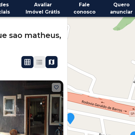
des
Avaliar
Fale
Quero
iais
Imóvel Grátis
conosco
anunciar
ue sao matheus,