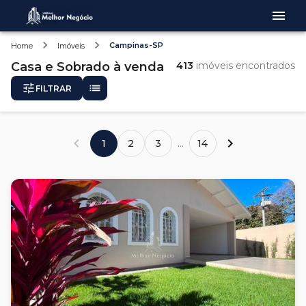
Campinas-SP
Home
Imóveis
Casa e Sobrado
à venda
413
imóveis encontrados
FILTRAR
1
2
3
...
14