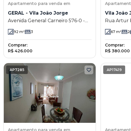
Apartamento
para venda em
Apartamen
GERAL - Vila João Jorge
Vila João 
Avenida General Carneiro 576-0 -
Rua Artur 
Vila João Jorge - Campinas - SP
Jorge - Ca
92
m²
3
67
m²
2
Comprar:
Comprar:
R$ 426.000
R$ 380.000
AP7285
AP17419
Apartamento
para venda em
Apartamen