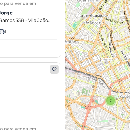
to
para venda em
Jorge
Ramos 558 - Vila João
mpinas - SP
1
7
to
para venda em