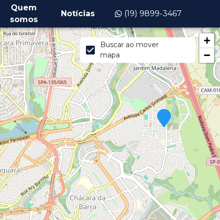
Quem
Notícias
(19) 9899-3467
somos
+
Buscar ao mover
−
mapa