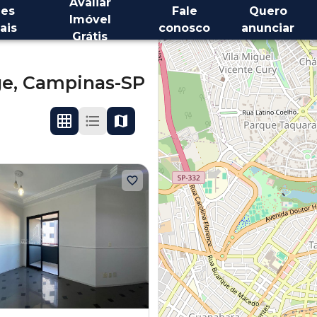
Avaliar
es
Fale
Quero
Imóvel
ais
conosco
anunciar
Grátis
ge,
Campinas-SP