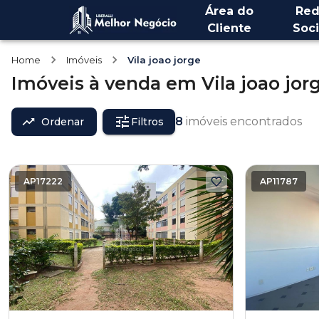
Área do
Red
Cliente
Soci
Home
Imóveis
Vila joao jorge
Imóveis
à venda
em
Vila joao jor
8
imóveis encontrados
Ordenar
Filtros
AP17222
AP11787