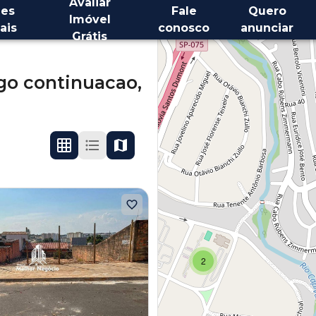
Avaliar
es
Fale
Quero
Imóvel
ais
conosco
anunciar
Grátis
go continuacao,
2