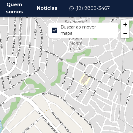
Quem
Notícias
(19) 9899-3467
somos
+
Buscar ao mover
−
mapa