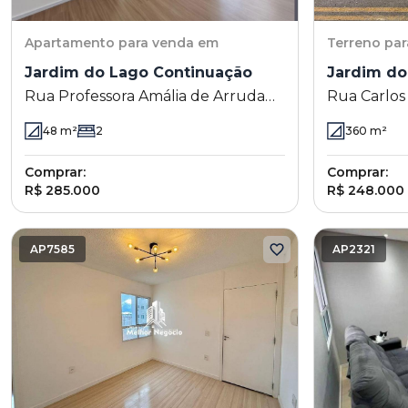
Apartamento
para venda em
Terreno
par
Jardim do Lago Continuação
Jardim do
Rua Professora Amália de Arruda
Rua Carlos 
Legendre Martini 1115 - Jardim do
Jardim do 
48
m²
2
360
m²
Lago Continuação - Campinas - SP
Campinas -
Comprar:
Comprar:
R$ 285.000
R$ 248.000
AP7585
AP2321