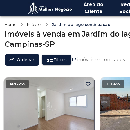
Área do
Red
Cliente
Soci
Home
Imóveis
Jardim do lago continuacao
Imóveis
à venda
em
Jardim do la
Campinas-SP
17
imóveis encontrados
Ordenar
Filtros
AP17259
TE0497