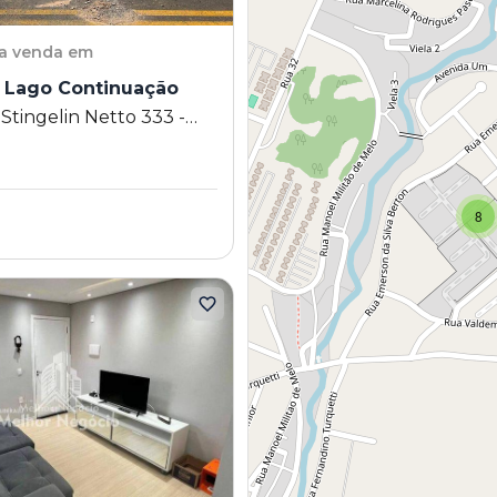
a venda em
 Lago Continuação
Stingelin Netto 333 -
Lago Continuação -
 SP
8