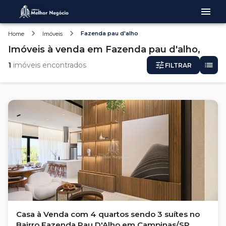
Fazenda pau d'alho
Home
Imóveis
Imóveis
à venda
em
Fazenda pau d'alho,
1
imóveis encontrados
FILTRAR
Casa à Venda com 4 quartos sendo 3 suítes no
Bairro Fazenda Pau D'Alho em Campinas/SP