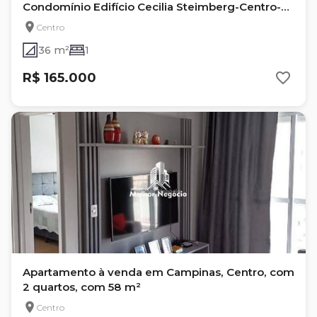
Condomínio Edifício Cecilia Steimberg-Centro-
Campinas/SP
Centro
36 m²
1
R$ 165.000
Apartamento à venda em Campinas, Centro, com
2 quartos, com 58 m²
Centro