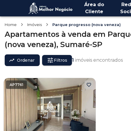
Área do
Red
Cliente
Soci
Home
Imóveis
Parque progresso (nova veneza)
Apartamentos
à venda
em
Parqu
(nova veneza),
Sumaré-SP
1
imóveis encontrados
Ordenar
Filtros
AP7761