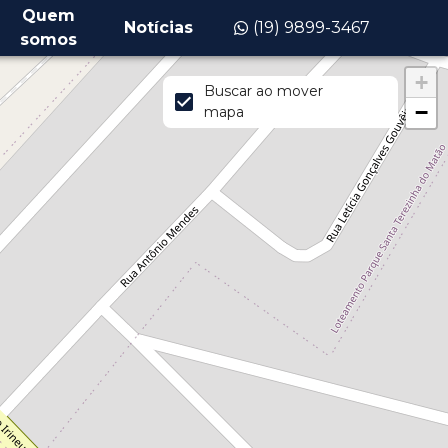
Quem
Notícias
(19) 9899-3467
somos
+
Buscar ao mover
−
mapa