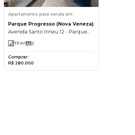
Apartamento
para venda em
Parque Progresso (Nova Veneza)
Avenida Santo Irineu 12 - Parque
Progresso (Nova Veneza) - Sumaré
73
m²
2
- SP
Comprar:
R$ 280.000