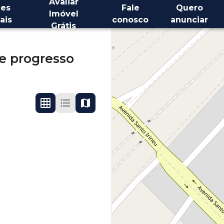
Avaliar
es
Fale
Quero
Imóvel
ais
conosco
anunciar
Grátis
e progresso