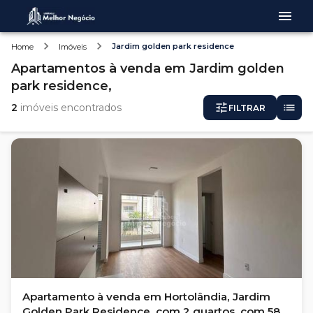
Jardim golden park residence
Home
Imóveis
Apartamentos
à venda
em
Jardim golden
park residence,
2
imóveis encontrados
FILTRAR
Apartamento à venda em Hortolândia, Jardim
Golden Park Residence, com 2 quartos, com 58