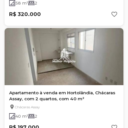
58 m²
2
R$ 320.000
Apartamento à venda em Hortolândia, Chácaras
Assay, com 2 quartos, com 40 m²
Chácaras Assay
40 m²
2
R$ 197.000