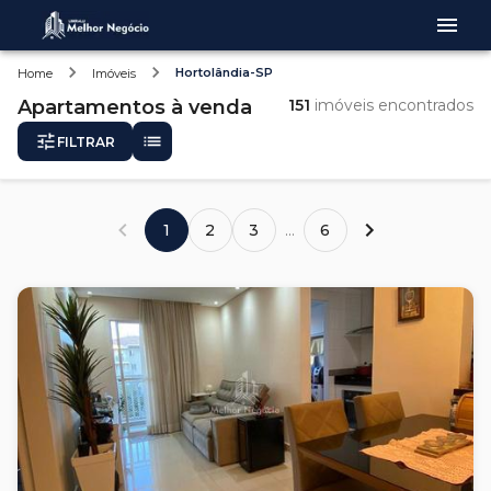
Hortolândia-SP
Home
Imóveis
Apartamentos
à venda
151
imóveis encontrados
FILTRAR
1
2
3
...
6