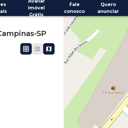
Avaliar
es
Fale
Quero
Imóvel
ais
conosco
anunciar
Grátis
Campinas-SP