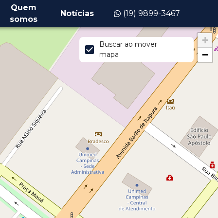
Quem
Notícias
(19) 9899-3467
somos
+
Buscar ao mover
−
mapa