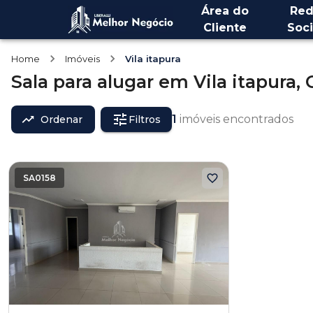
Área do
Red
Cliente
Soci
Home
Imóveis
Vila itapura
Sala
para alugar
em
Vila itapura,
1
imóveis encontrados
Ordenar
Filtros
SA0158