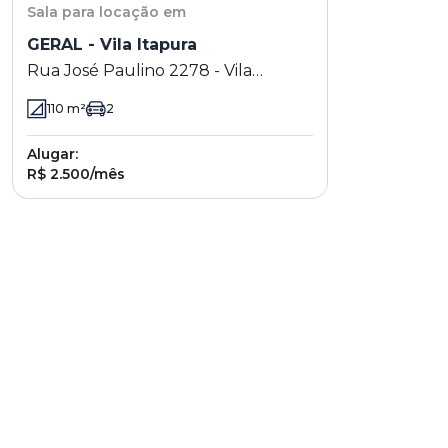
Sala
para locação em
GERAL - Vila Itapura
Rua José Paulino 2278 - Vila
Itapura - Campinas - SP
110
m²
2
Alugar:
R$ 2.500/mês