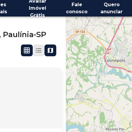
Avaliar
es
Fale
Quero
Imóvel
ais
conosco
anunciar
Grátis
,
Paulínia-SP