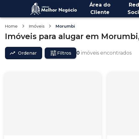
Área do
Red
Cliente
Soci
Home
Imóveis
Morumbi
Imóveis
para alugar
em
Morumbi
0
imóveis encontrados
Ordenar
Filtros