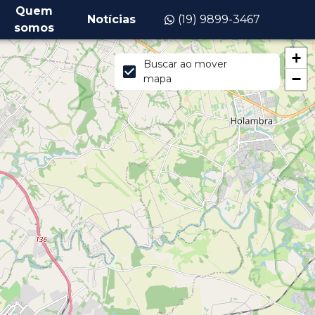
Quem
Notícias
(19) 9899-3467
somos
+
Buscar ao mover
−
mapa