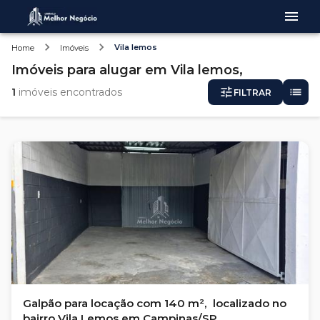
Vila lemos
Home
Imóveis
Imóveis
para alugar
em
Vila lemos,
1
imóveis encontrados
FILTRAR
Galpão para locação com 140 m², localizado no
bairro Vila Lemos em Campinas/SP.