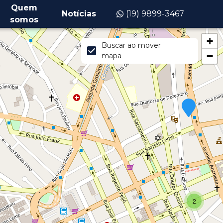
Quem
Notícias
(19) 9899-3467
somos
+
Buscar ao mover
−
mapa
2