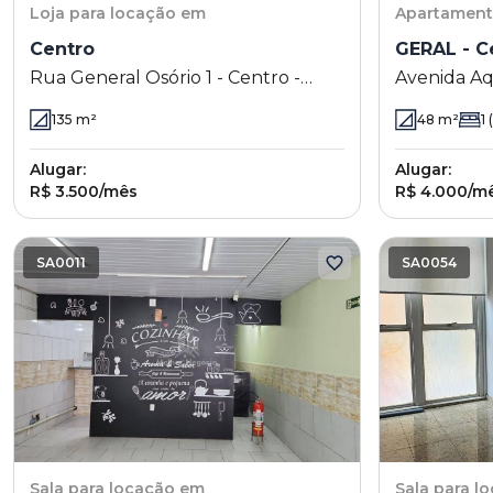
Loja
para locação em
Apartamen
Centro
GERAL - C
Rua General Osório 1 - Centro -
Avenida Aq
Campinas - SP
Campinas -
135
m²
48
m²
1
(
Alugar:
Alugar:
R$ 3.500/mês
R$ 4.000/m
SA0011
SA0054
Sala
para locação em
Sala
para l