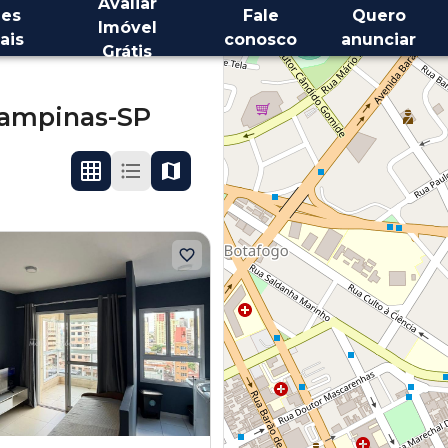
Avaliar
es
Fale
Quero
Imóvel
ais
conosco
anunciar
Grátis
ampinas-SP