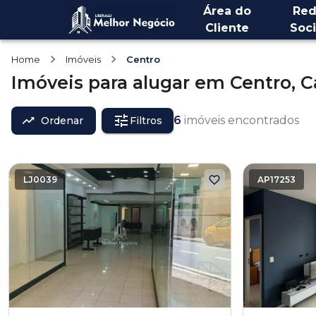
Área do
Red
Cliente
Soci
Home
Imóveis
Centro
Imóveis
para alugar
em
Centro,
C
6
imóveis encontrados
Ordenar
Filtros
LJ0039
AP17253