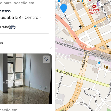
to
para locação em
entro
uidabã 159 - Centro -
 SP
1 suíte)
1
ês
ocação em